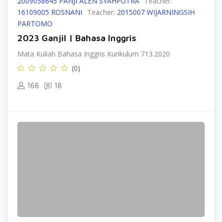
2009058645 PANJI ALEN SYAHPUTRA
Teacher:
16109005 ROSNANI
Teacher:
2015007 WIJARNINGSIH
PARTOMO
2023 Ganjil | Bahasa Inggris
Mata Kuliah Bahasa Inggris Kurikulum 713.2020
(0)
168
18