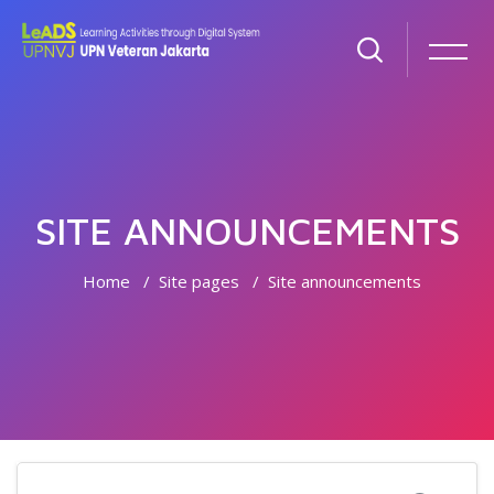
SITE ANNOUNCEMENTS
Home
Site pages
Site announcements
Skip to main content
Search