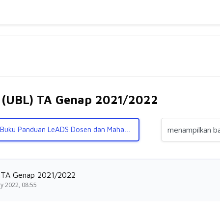
 (UBL) TA Genap 2021/2022
Mode tampilan
Buku Panduan LeADS Dosen dan Mahasiswa ▶︎
 TA Genap 2021/2022
y 2022, 08:55