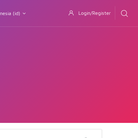
Login/Register
sia ‎(id)‎