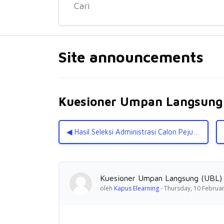
Site announcements
Kuesioner Umpan Langsung
◀︎ Hasil Seleksi Administrasi Calon Pejuang Muda Kemensos
Jumlah balasan: 0
Kuesioner Umpan Langsung (UBL)
oleh
Kapus Elearning
-
Thursday, 10 Februar