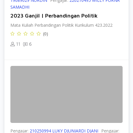
19089029 NURDIN
Pengajar:
220210495 WILLY PURNA
SAMADHI
2023 Ganjil | Perbandingan Politik
Mata Kuliah Perbandingan Politik Kurikulum 423.2022
(0)
11
6
Pengajar:
210250994 LUKY DJUNIARDI DJANI
Pengajar: