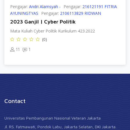
Pengajar:
Andri Alamsyah -
Pengajar:
216121191 FITRIA
AYUNINGTYAS
Pengajar:
2106113829 RIDWAN
2023 Ganjil | Cyber Politik
Mata Kuliah Cyber Politik Kurikulum 423.2022
(0)
11
1
Contact
Universitas Pembangunan Nasional Veteran Jakarta
Jl. RS. Fatmawati, Pondok Labu, Jakarta Selatan, DKI Jakarta.