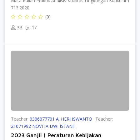
Mata Kuliah Praktik Analisis Kualitas Lingkungan Kurikulum
713.2020
(0)
33
17
Teacher:
0306077701 A. HERI ISWANTO
Teacher:
21071992 NOVITA DWI ISTANTI
2023 Ganjil | Peraturan Kebijakan