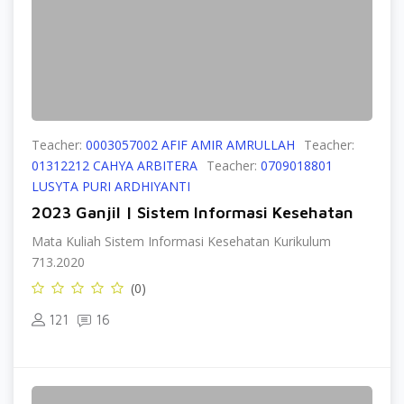
Teacher:
0003057002 AFIF AMIR AMRULLAH
Teacher:
01312212 CAHYA ARBITERA
Teacher:
0709018801
LUSYTA PURI ARDHIYANTI
2023 Ganjil | Sistem Informasi Kesehatan
Mata Kuliah Sistem Informasi Kesehatan Kurikulum
713.2020
(0)
121
16