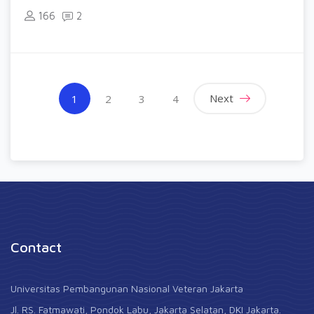
166
2
(current)
Next
1
2
3
4
Contact
Universitas Pembangunan Nasional Veteran Jakarta
Jl. RS. Fatmawati, Pondok Labu, Jakarta Selatan, DKI Jakarta.