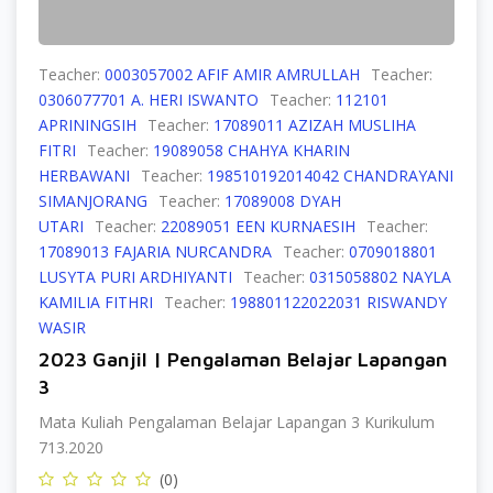
Teacher:
0003057002 AFIF AMIR AMRULLAH
Teacher:
0306077701 A. HERI ISWANTO
Teacher:
112101
APRININGSIH
Teacher:
17089011 AZIZAH MUSLIHA
FITRI
Teacher:
19089058 CHAHYA KHARIN
HERBAWANI
Teacher:
198510192014042 CHANDRAYANI
SIMANJORANG
Teacher:
17089008 DYAH
UTARI
Teacher:
22089051 EEN KURNAESIH
Teacher:
17089013 FAJARIA NURCANDRA
Teacher:
0709018801
LUSYTA PURI ARDHIYANTI
Teacher:
0315058802 NAYLA
KAMILIA FITHRI
Teacher:
198801122022031 RISWANDY
WASIR
2023 Ganjil | Pengalaman Belajar Lapangan
3
Mata Kuliah Pengalaman Belajar Lapangan 3 Kurikulum
713.2020
(0)