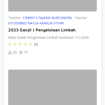
Teacher:
17089013 FAJARIA NURCANDRA
Teacher:
0315058802 NAYLA KAMILIA FITHRI
2023 Ganjil | Pengelolaan Limbah
Mata Kuliah Pengelolaan Limbah Kurikulum 713.2020
(0)
33
17