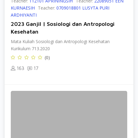
Teacher:
112101 APRININGSIH
Teacher:
22089051 EEN
KURNAESIH
Teacher:
0709018801 LUSYTA PURI
ARDHIYANTI
2023 Ganjil | Sosiologi dan Antropologi
Kesehatan
Mata Kuliah Sosiologi dan Antropologi Kesehatan
Kurikulum 713.2020
(0)
163
17