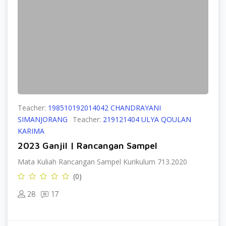
Teacher:
198510192014042 CHANDRAYANI
SIMANJORANG
Teacher:
219121404 ULYA QOULAN
KARIMA
2023 Ganjil | Rancangan Sampel
Mata Kuliah Rancangan Sampel Kurikulum 713.2020
(0)
28
17