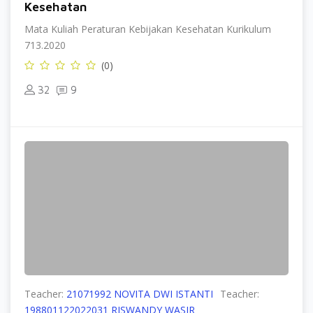
Kesehatan
Mata Kuliah Peraturan Kebijakan Kesehatan Kurikulum
713.2020
(0)
32
9
Teacher:
21071992 NOVITA DWI ISTANTI
Teacher:
198801122022031 RISWANDY WASIR