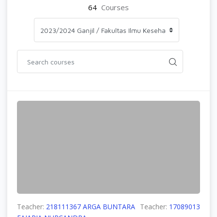
64
Courses
Teacher:
218111367 ARGA BUNTARA
Teacher:
17089013