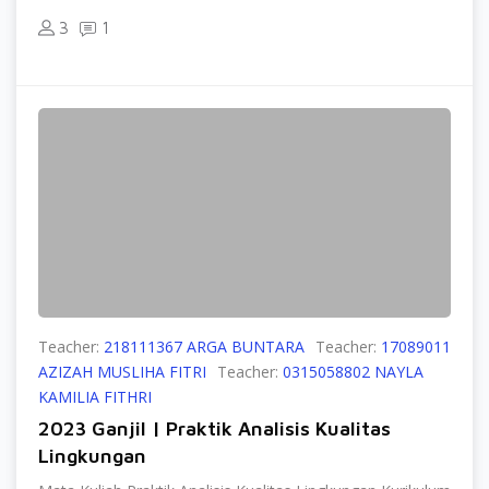
3
1
Teacher:
218111367 ARGA BUNTARA
Teacher:
17089011
AZIZAH MUSLIHA FITRI
Teacher:
0315058802 NAYLA
KAMILIA FITHRI
2023 Ganjil | Praktik Analisis Kualitas
Lingkungan