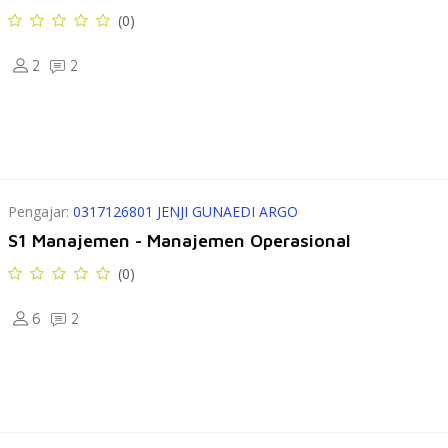
(0)
2
2
Pengajar:
0317126801 JENJI GUNAEDI ARGO
S1 Manajemen - Manajemen Operasional
(0)
6
2