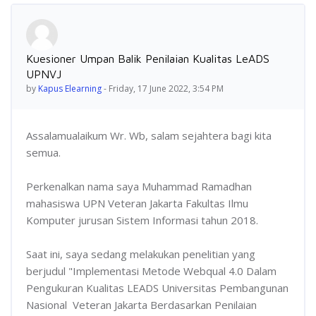
Number of replies: 0
Kuesioner Umpan Balik Penilaian Kualitas LeADS
UPNVJ
by
Kapus Elearning
-
Friday, 17 June 2022, 3:54 PM
Assalamualaikum Wr. Wb, salam sejahtera bagi kita
semua.
Perkenalkan nama saya Muhammad Ramadhan
mahasiswa UPN Veteran Jakarta Fakultas Ilmu
Komputer jurusan Sistem Informasi tahun 2018.
Saat ini, saya sedang melakukan penelitian yang
berjudul "Implementasi Metode Webqual 4.0 Dalam
Pengukuran Kualitas LEADS Universitas Pembangunan
Nasional Veteran Jakarta Berdasarkan Penilaian