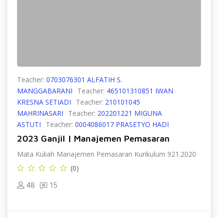
Teacher:
0703076301 ALFATIH S.
MANGGABARANI
Teacher:
465101310851 IWAN
KRESNA SETIADI
Teacher:
210101045
MAHRINASARI
Teacher:
202201221 MIGUNA
ASTUTI
Teacher:
0004086017 PRASETYO HADI
2023 Ganjil | Manajemen Pemasaran
Mata Kuliah Manajemen Pemasaran Kurikulum 921.2020
(0)
48
15