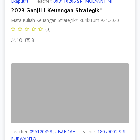
Ekaputra -
Teacher:
093110206 SRI MULYANTINI
2023 Ganjil | Keuangan Strategik*
Mata Kuliah Keuangan Strategik* Kurikulum 921.2020
(0)
10
8
Teacher:
095120458 JUBAEDAH
Teacher:
18079002 SRI
PURWANTO