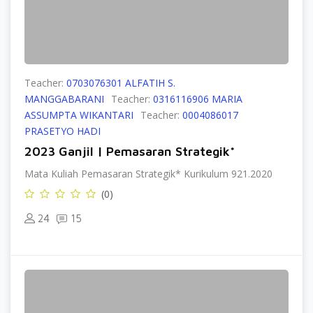
Teacher:
0703076301 ALFATIH S.
MANGGABARANI
Teacher:
0316116906 MARIA
ASSUMPTA WIKANTARI
Teacher:
0004086017
PRASETYO HADI
2023 Ganjil | Pemasaran Strategik*
Mata Kuliah Pemasaran Strategik* Kurikulum 921.2020
(0)
24
15