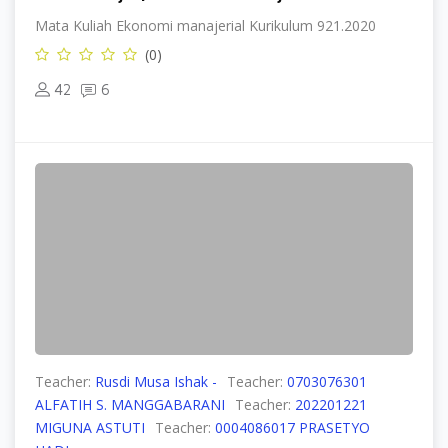
Mata Kuliah Ekonomi manajerial Kurikulum 921.2020
(0)
42
6
Teacher:
Rusdi Musa Ishak -
Teacher:
0703076301
ALFATIH S. MANGGABARANI
Teacher:
202201221
MIGUNA ASTUTI
Teacher:
0004086017 PRASETYO