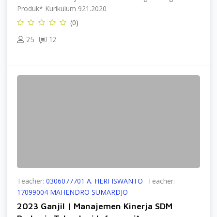
Produk* Kurikulum 921.2020
(0)
25
12
Teacher:
0306077701 A. HERI ISWANTO
Teacher:
17099004 MAHENDRO SUMARDJO
2023 Ganjil | Manajemen Kinerja SDM