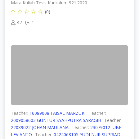
Mata Kuliah Tesis Kurikulum 921.2020
(0)
47
1
Teacher:
16089008 FAISAL MARZUKI
Teacher:
2009058603 GUNTUR SYAHPUTRA SARAGIH
Teacher:
22089022 JOHAN MAULANA
Teacher:
23079012 JUBEI
LEVIANTO
Teacher:
0424068105 YUDI NUR SUPRIADI