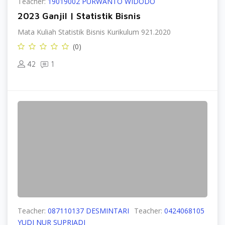
Teacher:
19019002 PURWANTO WIDODO
2023 Ganjil | Statistik Bisnis
Mata Kuliah Statistik Bisnis Kurikulum 921.2020
(0)
42
1
Teacher:
087110137 DESMINTARI
Teacher:
0424068105
YUDI NUR SUPRIADI