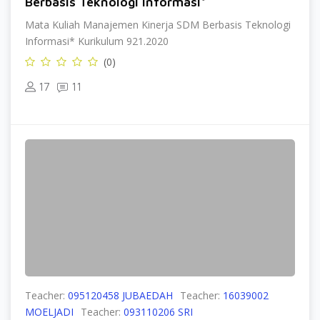
Berbasis Teknologi Informasi*
Mata Kuliah Manajemen Kinerja SDM Berbasis Teknologi
Informasi* Kurikulum 921.2020
(0)
17
11
Teacher:
095120458 JUBAEDAH
Teacher:
16039002
MOELJADI
Teacher:
093110206 SRI