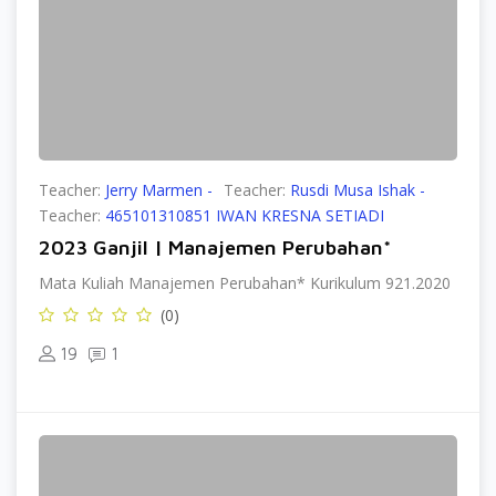
Teacher:
Jerry Marmen -
Teacher:
Rusdi Musa Ishak -
Teacher:
465101310851 IWAN KRESNA SETIADI
2023 Ganjil | Manajemen Perubahan*
Mata Kuliah Manajemen Perubahan* Kurikulum 921.2020
(0)
19
1