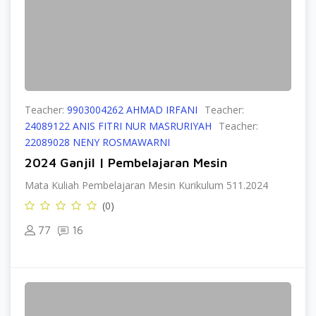
Teacher:
9903004262 AHMAD IRFANI
Teacher:
24089122 ANIS FITRI NUR MASRURIYAH
Teacher:
22089028 NENY ROSMAWARNI
2024 Ganjil | Pembelajaran Mesin
Mata Kuliah Pembelajaran Mesin Kurikulum 511.2024
(0)
77
16