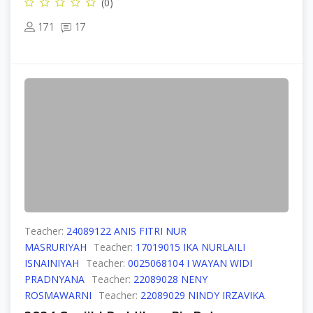
(0)
171
17
Teacher:
24089122 ANIS FITRI NUR
MASRURIYAH
Teacher:
17019015 IKA NURLAILI
ISNAINIYAH
Teacher:
0025068104 I WAYAN WIDI
PRADNYANA
Teacher:
22089028 NENY
ROSMAWARNI
Teacher:
22089029 NINDY IRZAVIKA