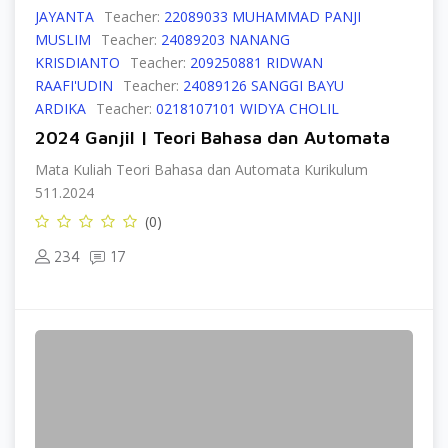
JAYANTA
Teacher:
22089033 MUHAMMAD PANJI
MUSLIM
Teacher:
24089203 NANANG
KRISDIANTO
Teacher:
209250881 RIDWAN
RAAFI'UDIN
Teacher:
24089126 SANGGI BAYU
ARDIKA
Teacher:
0218107101 WIDYA CHOLIL
2024 Ganjil | Teori Bahasa dan Automata
Mata Kuliah Teori Bahasa dan Automata Kurikulum
511.2024
(0)
234
17