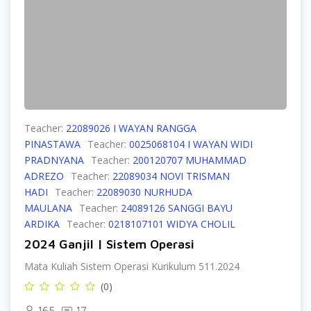
Teacher:
22089026 I WAYAN RANGGA
PINASTAWA
Teacher:
0025068104 I WAYAN WIDI
PRADNYANA
Teacher:
200120707 MUHAMMAD
ADREZO
Teacher:
22089034 NOVI TRISMAN
HADI
Teacher:
22089030 NURHUDA
MAULANA
Teacher:
24089126 SANGGI BAYU
ARDIKA
Teacher:
0218107101 WIDYA CHOLIL
2024 Ganjil | Sistem Operasi
Mata Kuliah Sistem Operasi Kurikulum 511.2024
(0)
165
17