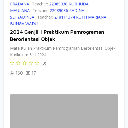
PRADANA
Teacher:
22089030 NURHUDA
MAULANA
Teacher:
22089036 RADINAL
SETYADINSA
Teacher:
218111374 RUTH MARIANA
BUNGA WADU
2024 Ganjil | Praktikum Pemrograman
Berorientasi Objek
Mata Kuliah Praktikum Pemrograman Berorientasi Objek
Kurikulum 511.2024
(0)
160
17