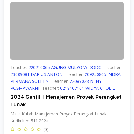
Teacher:
220210065 AGUNG MULYO WIDODO
Teacher:
23089081 DARIUS ANTONI
Teacher:
209250865 INDRA
PERMANA SOLIHIN
Teacher:
22089028 NENY
ROSMAWARNI
Teacher:
0218107101 WIDYA CHOLIL
2024 Ganjil | Manajemen Proyek Perangkat
Lunak
Mata Kuliah Manajemen Proyek Perangkat Lunak
Kurikulum 511.2024
(0)