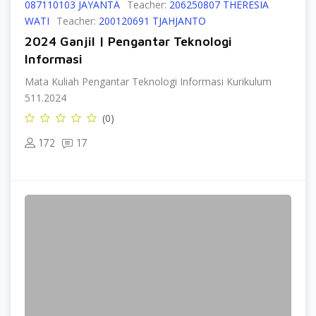
087110103 JAYANTA
Teacher:
206250807 THERESIA
WATI
Teacher:
200120691 TJAHJANTO
2024 Ganjil | Pengantar Teknologi
Informasi
Mata Kuliah Pengantar Teknologi Informasi Kurikulum
511.2024
(0)
172
17