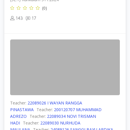
(0)
143
17
Teacher:
22089026 I WAYAN RANGGA
PINASTAWA
Teacher:
200120707 MUHAMMAD
ADREZO
Teacher:
22089034 NOVI TRISMAN
HADI
Teacher:
22089030 NURHUDA
MAULANA
Teacher:
24089126 SANGGI BAYU ARDIKA