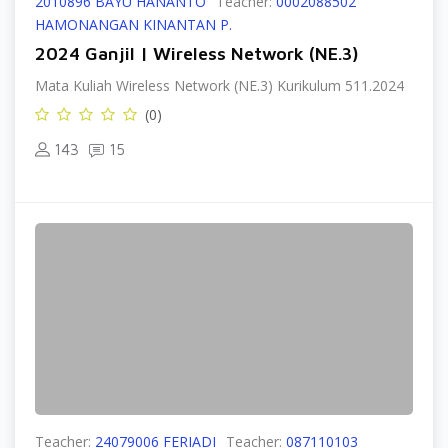
2010896 BAYU HANANTO
Teacher:
0002088502
HAMONANGAN KINANTAN P.
2024 Ganjil | Wireless Network (NE.3)
Mata Kuliah Wireless Network (NE.3) Kurikulum 511.2024
(0)
143
15
Teacher:
24079006 FERIADI
Teacher:
087110103