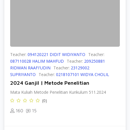
Teacher:
094120221 DIDIT WIDIYANTO
Teacher:
087110028 HALIM MAHFUD
Teacher:
209250881
RIDWAN RAAFI'UDIN
Teacher:
23129002
SUPRIYANTO
Teacher:
0218107101 WIDYA CHOLIL
2024 Ganjil | Metode Penelitian
Mata Kuliah Metode Penelitian Kurikulum 511.2024
(0)
160
15