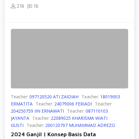
218
16
Teacher:
097120520 ATI ZAIDIAH
Teacher:
18019003
ERMATITA
Teacher:
24079006 FERIADI
Teacher:
204250759 IIN ERNAWATI
Teacher:
087110103
JAYANTA
Teacher:
22089025 KHARISMA WIATI
GUSTI
Teacher:
200120707 MUHAMMAD ADREZO
2024 Ganjil | Konsep Basis Data