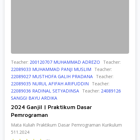
Teacher:
200120707 MUHAMMAD ADREZO
Teacher:
22089033 MUHAMMAD PANJI MUSLIM
Teacher:
22089027 MUSTHOFA GALIH PRADANA
Teacher:
22089035 NURUL AFIFAH ARIFUDDIN
Teacher:
22089036 RADINAL SETYADINSA
Teacher:
24089126
SANGGI BAYU ARDIKA
2024 Ganjil | Praktikum Dasar
Pemrograman
Mata Kuliah Praktikum Dasar Pemrograman Kurikulum
511.2024