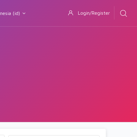
Login/Register
sia ‎(id)‎