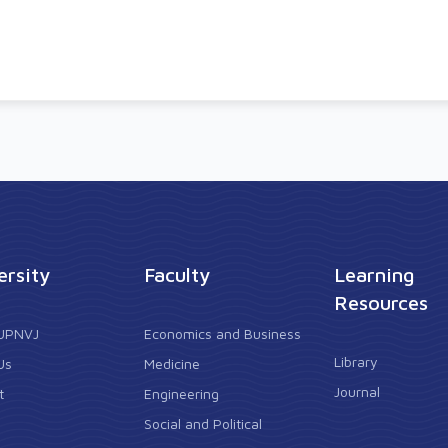
ersity
Faculty
Learning
Resources
 UPNVJ
Economics and Business
Library
Us
Medicine
Journal
t
Engineering
Social and Political