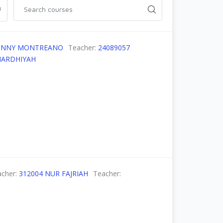
DONNY MONTREANO
Teacher:
24089057
MARDHIYAH
acher:
312004 NUR FAJRIAH
Teacher: