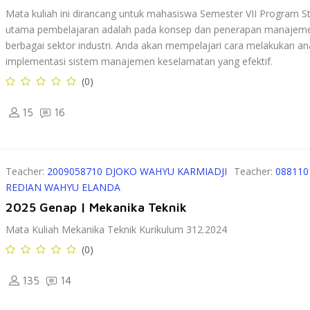
Mata kuliah ini dirancang untuk mahasiswa Semester VII Program St
utama pembelajaran adalah pada konsep dan penerapan manajemen
berbagai sektor industri. Anda akan mempelajari cara melakukan analis
implementasi sistem manajemen keselamatan yang efektif.
(0)
15
16
Teacher:
2009058710 DJOKO WAHYU KARMIADJI
Teacher:
08811
REDIAN WAHYU ELANDA
2025 Genap | Mekanika Teknik
Mata Kuliah Mekanika Teknik Kurikulum 312.2024
(0)
135
14