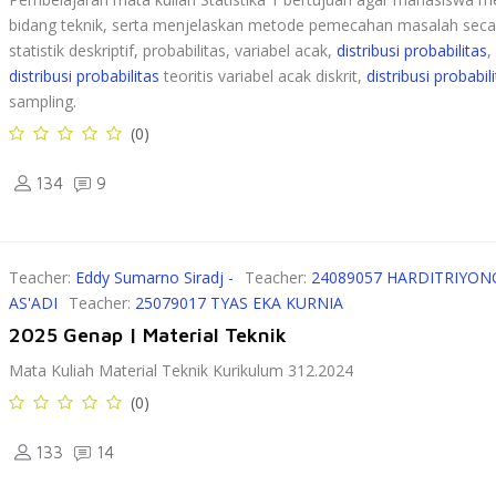
bidang teknik, serta menjelaskan metode pemecahan masalah secara s
statistik deskriptif, probabilitas, variabel acak,
distribusi probabilitas
,
distribusi probabilitas
teoritis variabel acak diskrit,
distribusi probabil
sampling.
(0)
134
9
Teacher:
Eddy Sumarno Siradj -
Teacher:
24089057 HARDITRIYON
AS'ADI
Teacher:
25079017 TYAS EKA KURNIA
2025 Genap | Material Teknik
Mata Kuliah Material Teknik Kurikulum 312.2024
(0)
133
14