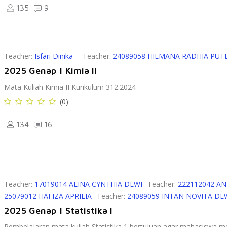
135
9
Teacher:
Isfari Dinika -
Teacher:
24089058 HILMANA RADHIA PUT
2025 Genap | Kimia II
Mata Kuliah Kimia II Kurikulum 312.2024
(0)
134
16
Teacher:
17019014 ALINA CYNTHIA DEWI
Teacher:
222112042 A
25079012 HAFIZA APRILIA
Teacher:
24089059 INTAN NOVITA DE
2025 Genap | Statistika I
Pembelajaran mata kuliah Statistika 1 bertujuan agar mahasiswa m