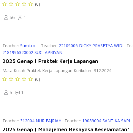
(0)
56
1
Teacher:
Sumitro -
Teacher:
22109006 DICKY PRASETYA WIDI
Te
2181996320002 SUCI APRIYANI
2025 Genap | Praktek Kerja Lapangan
Mata Kuliah Praktek Kerja Lapangan Kurikulum 312.2024
(0)
5
1
Teacher:
312004 NUR FAJRIAH
Teacher:
19089004 SANTIKA SARI
2025 Genap | Manajemen Rekayasa Keselamatan*