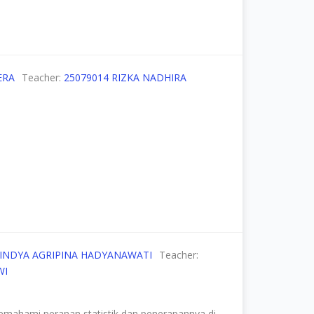
ERA
Teacher:
25079014 RIZKA NADHIRA
NINDYA AGRIPINA HADYANAWATI
Teacher:
WI
emahami peranan statistik dan penerapannya di