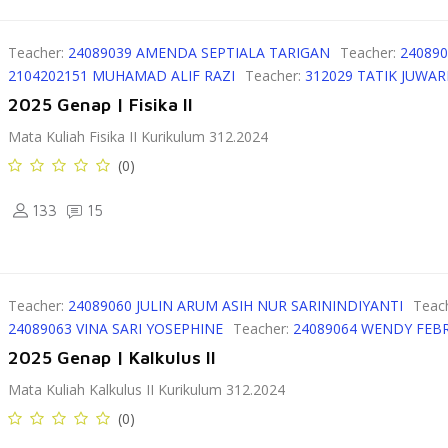
Teacher:
24089039 AMENDA SEPTIALA TARIGAN
Teacher:
24089
2104202151 MUHAMAD ALIF RAZI
Teacher:
312029 TATIK JUWAR
2025 Genap | Fisika II
Mata Kuliah Fisika II Kurikulum 312.2024
(0)
133
15
Teacher:
24089060 JULIN ARUM ASIH NUR SARININDIYANTI
Teac
24089063 VINA SARI YOSEPHINE
Teacher:
24089064 WENDY FEB
2025 Genap | Kalkulus II
Mata Kuliah Kalkulus II Kurikulum 312.2024
(0)